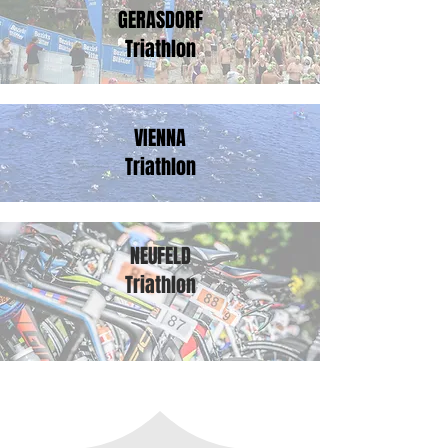
GERASDORF
Triathlon
VIENNA
Triathlon
NEUFELD
Triathlon