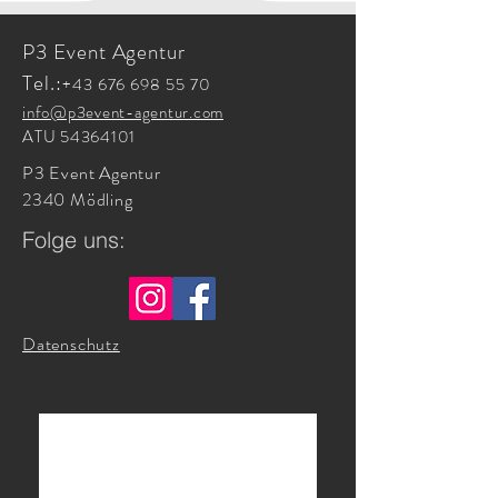
P3 Event Agentur
Tel.:
+43 676 698 55 70
info@p3event-agentur.com
ATU
54364101
P3 Event Agentur
2340 Mödling
Folge uns:
Datenschutz