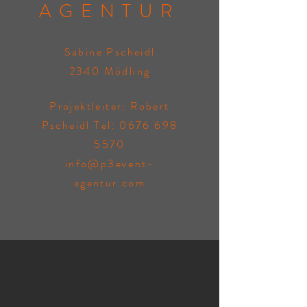
AGENTUR
Sabine Pscheidl
2340 Mödling
Projektleiter: Robert
Pscheidl Tel:
0676 698
5570
info@p3event-
agentur.com