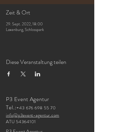
Zeit & Ort
29. Sept. 2022, 18:00
Laxenburg, Schlosspark
Diese Veranstaltung teilen
P3 Event Agentur
Tel.:
+43 676 698 55 70
info@p3event-agentur.com
ATU
54364101
P3 Event Agentur