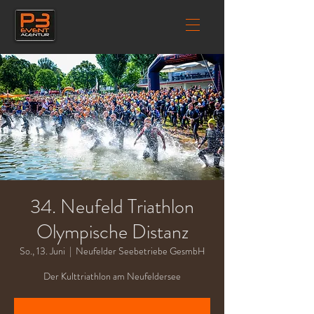
34. Neufeld Triathlon
Olympische Distanz
So., 13. Juni
  |  
Neufelder Seebetriebe GesmbH
Der Kulttriathlon am Neufeldersee