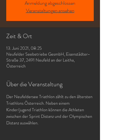
Anmeldung abgeschlossen
Veranstaltungen ansehen
Zeit & Ort
13. Juni 2021, 08:25
Neufelder Seebetriebe GesmbH, Eisenstädter-
Straße 37, 2491 Neufeld an der Leitha,
Österreich
Über die Veranstaltung
Der Neufeldersee Triathlon zählt zu den ältersten 
Triathlons Österreich. Neben einem 
Kinder/jugend Triathlon können die Athleten 
zwischen der Sprint Distanz und der Olympischen 
Distanz auswählen.