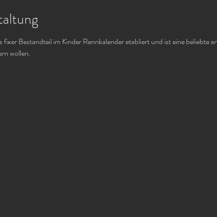
taltung
s fixer Bestandteil im Kinder Rennkalender etabliert und ist eine beliebte an
ern wollen.