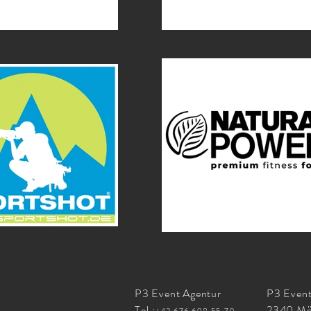
P3 Event Agentur
P3 Event
Tel.:
2340 Mö