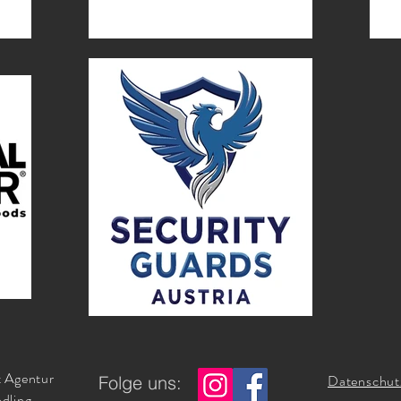
 Agentur
Datenschut
Folge uns:
dling