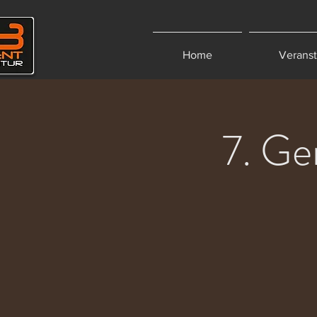
Home
Verans
7. Ge