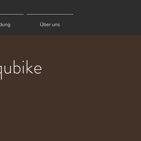
dung
Über uns
qubike