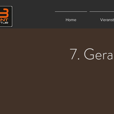
Home
Verans
7. Gera