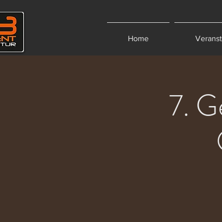
Home
Verans
7. G