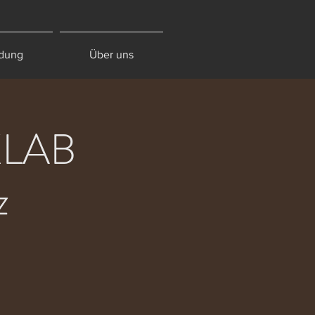
dung
Über uns
 XLAB
z